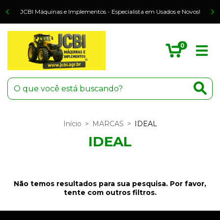
o
JCBI Máquinas e Implementos - Especialista em Usados e Novos!
0
Início
>
MARCAS
>
IDEAL
IDEAL
Não temos resultados para sua pesquisa. Por favor,
tente com outros filtros.