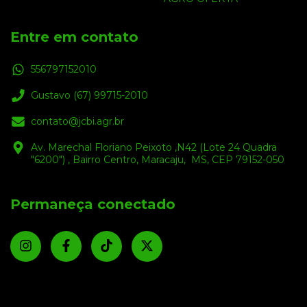
Entre em contato
556797152010
Gustavo (67) 99715-2010
contato@jcbi.agr.br
Av. Marechal Floriano Peixoto ,N42 (Lote 24 Quadra
"6200") , Bairro Centro, Maracaju, MS, CEP 79152-050
Permaneça conectado