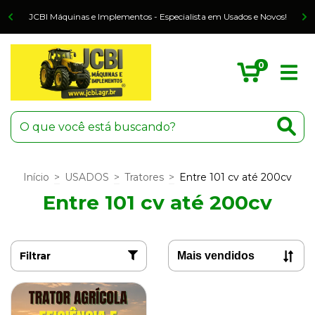
o
JCBI Máquinas e Implementos - Especialista em Usados e Novos!
0
Início
>
USADOS
>
Tratores
>
Entre 101 cv até 200cv
Entre 101 cv até 200cv
Filtrar