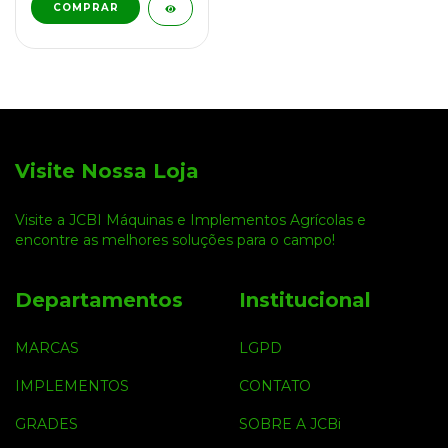
Visite Nossa Loja
Visite a JCBI Máquinas e Implementos Agrícolas e
encontre as melhores soluções para o campo!
Departamentos
Institucional
MARCAS
LGPD
IMPLEMENTOS
CONTATO
GRADES
SOBRE A JCBi