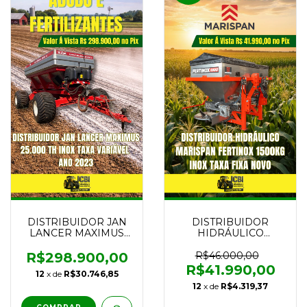
DISTRIBUIDOR JAN
DISTRIBUIDOR
LANCER MAXIMUS
HIDRÁULICO
25.000 TH INOX TAXA
MARISPAN
VARIÁVEL ANO 2023
FERTINOX 1500KG
R$298.900,00
R$46.000,00
INOX TAXA FIXA
R$41.990,00
12
x de
R$30.746,85
NOVO
12
x de
R$4.319,37