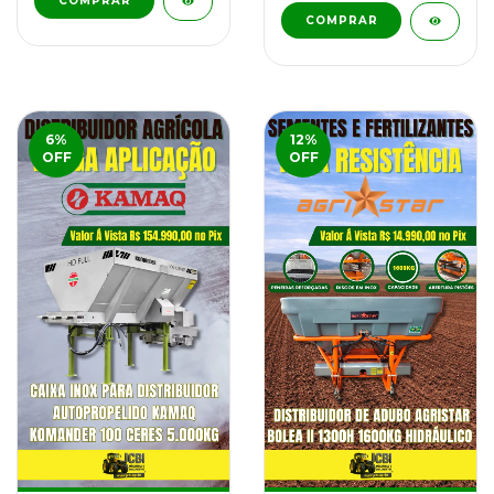
6
%
12
%
OFF
OFF