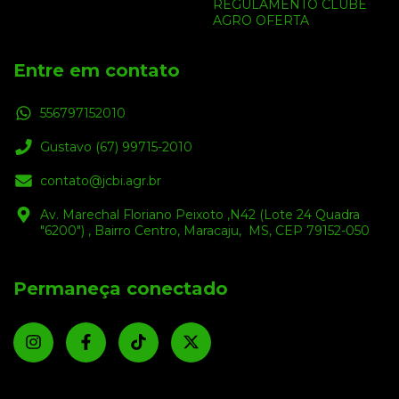
REGULAMENTO CLUBE
AGRO OFERTA
Entre em contato
556797152010
Gustavo (67) 99715-2010
contato@jcbi.agr.br
Av. Marechal Floriano Peixoto ,N42 (Lote 24 Quadra
"6200") , Bairro Centro, Maracaju, MS, CEP 79152-050
Permaneça conectado