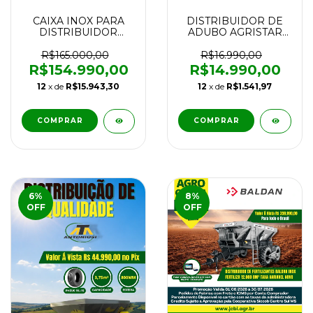
CAIXA INOX PARA
DISTRIBUIDOR DE
DISTRIBUIDOR
ADUBO AGRISTAR
AUTOPROPELIDO
BOLEA II 1300H
KAMAQ KOMANDER
1600KG HIDRÁULICO
R$165.000,00
R$16.990,00
100 CERES 5.000KG
NOVO
R$154.990,00
R$14.990,00
NOVA
12
x de
R$15.943,30
12
x de
R$1.541,97
COMPRAR
COMPRAR
6
%
8
%
OFF
OFF