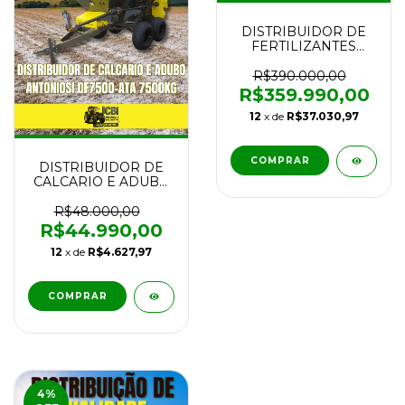
DISTRIBUIDOR DE
FERTILIZANTES
BALDAN INOX
FERTILIZA 8M³ TAXA
R$390.000,00
VARIAVEL NOVO
R$359.990,00
12
x de
R$37.030,97
COMPRAR
DISTRIBUIDOR DE
CALCARIO E ADUBO
ANTONIOSI DF7500-
ATA 7500KG NOVO
R$48.000,00
R$44.990,00
12
x de
R$4.627,97
COMPRAR
4
%