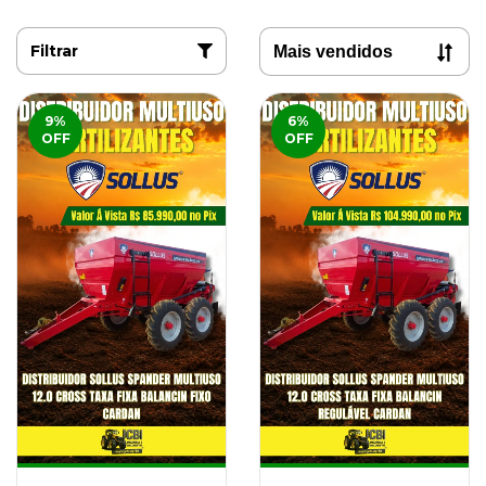
Filtrar
9
%
6
%
OFF
OFF