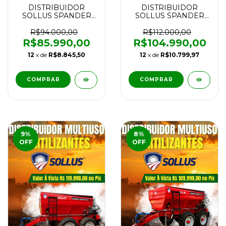
DISTRIBUIDOR
DISTRIBUIDOR
SOLLUS SPANDER
SOLLUS SPANDER
MULTIUSO 12.0
MULTIUSO 12.0
CROSS TAXA FIXA
CROSS TAXA FIXA
R$94.000,00
R$112.000,00
BALANCIN FIXO
BALANCIN
R$85.990,00
R$104.990,00
CARDAN NOVO
REGULÁVEL CARDAN
12
x de
R$8.845,50
12
x de
R$10.799,97
NOVO
9
%
8
%
OFF
OFF