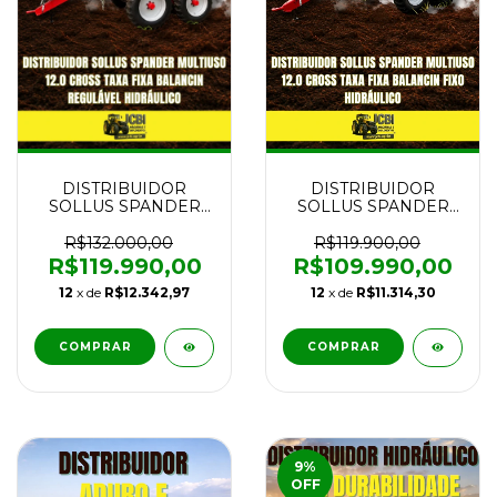
DISTRIBUIDOR
DISTRIBUIDOR
SOLLUS SPANDER
SOLLUS SPANDER
MULTIUSO 12.0
MULTIUSO 12.0
CROSS TAXA FIXA
CROSS TAXA FIXA
R$132.000,00
R$119.900,00
BALANCIN
BALANCIN FIXO
R$119.990,00
R$109.990,00
REGULÁVEL
HIDRÁULICO NOVO
12
x de
R$12.342,97
12
x de
R$11.314,30
HIDRÁULICO NOVO
COMPRAR
COMPRAR
9
%
OFF