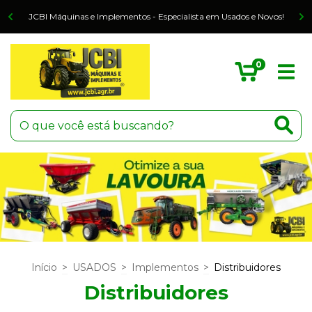
o
JCBI Máquinas e Implementos - Especialista em Usados e Novos!
0
Início
>
USADOS
>
Implementos
>
Distribuidores
Distribuidores