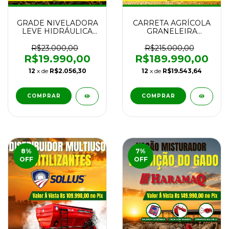
GRADE NIVELADORA
CARRETA AGRÍCOLA
LEVE HIDRÁULICA
GRANELEIRA
DE ARRASTO
AGRIMEC GRANBOX
ANTONIOSI GNLH
FRONT 25.000L
R$23.000,00
R$215.000,00
28x20x180MM NOVA
TANDEM TUBO
R$19.990,00
R$189.990,00
500MM COM PNEUS
12
x de
R$2.056,30
12
x de
R$19.543,64
COMPRAR
COMPRAR
8
%
7
%
OFF
OFF