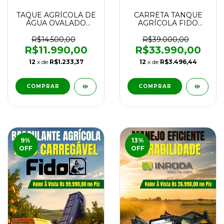
TAQUE AGRÍCOLA DE
CARRETA TANQUE
ÁGUA OVALADO
AGRÍCOLA FIDO
FIDO TRANSPIPA
SUPER JATO 6500L
6500L NOVO
COM PLATAFORMA
R$14.500,00
R$39.000,00
BOMBEIRO TANDEM
R$11.990,00
R$33.990,00
SEM PNEUS NOVA
12
x de
R$1.233,37
12
x de
R$3.496,44
COMPRAR
COMPRAR
9
%
13
%
OFF
OFF