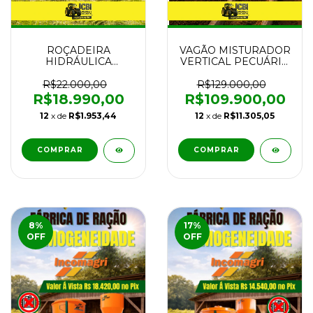
ROÇADEIRA
VAGÃO MISTURADOR
HIDRÁULICA
VERTICAL PECUÁRIO
INRODA RH 2000CC
CASALE VERTIMIX 70
2M A CORREIAS
ANO 2018
R$22.000,00
R$129.000,00
NOVA
R$18.990,00
R$109.900,00
12
x de
R$1.953,44
12
x de
R$11.305,05
COMPRAR
8
%
17
%
OFF
OFF