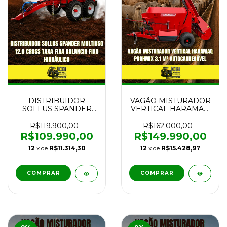
DISTRIBUIDOR
VAGÃO MISTURADOR
SOLLUS SPANDER
VERTICAL HARAMAQ
MULTIUSO 12.0
PROHMIX 3.1 M³
CROSS TAXA FIXA
AUTOCARREGÁVEL
R$119.900,00
R$162.000,00
BALANCIN FIXO
NOVO
R$109.990,00
R$149.990,00
HIDRÁULICO NOVO
12
x de
R$11.314,30
12
x de
R$15.428,97
COMPRAR
COMPRAR