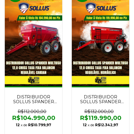
DISTRIBUIDOR
DISTRIBUIDOR
SOLLUS SPANDER
SOLLUS SPANDER
MULTIUSO 12.0
MULTIUSO 12.0
CROSS TAXA FIXA
CROSS TAXA FIXA
R$112.000,00
R$132.000,00
BALANCIN
BALANCIN
R$104.990,00
R$119.990,00
REGULÁVEL CARDAN
REGULÁVEL
12
x de
R$10.799,97
12
x de
R$12.342,97
NOVO
HIDRÁULICO NOVO