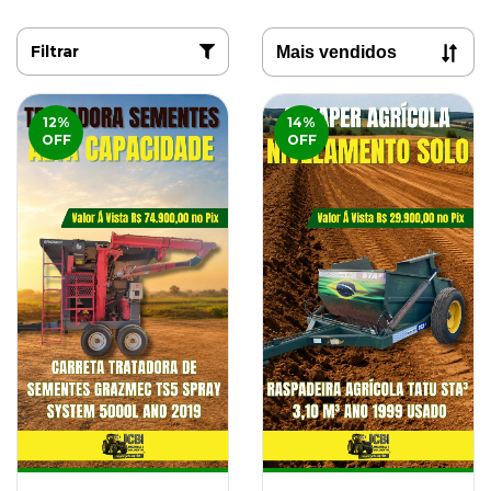
Filtrar
12
%
14
%
OFF
OFF