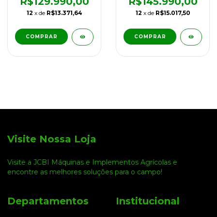
R$129.990,00
R$145.990,00
12
x de
R$13.371,64
12
x de
R$15.017,50
Visite Nossa Loja
Visite a JCBI Máquinas e Implementos Agrícolas e
encontre as melhores soluções para o campo!
Departamentos
Institucional