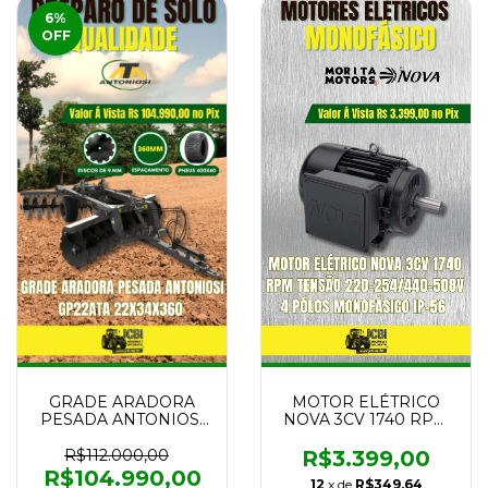
6
%
OFF
GRADE ARADORA
MOTOR ELÉTRICO
PESADA ANTONIOSI
NOVA 3CV 1740 RPM
GP22ATA 22x34x360
TENSÃO 220-254/440-
NOVA
508V 4 PÓLOS
R$112.000,00
R$3.399,00
MONOFÁSICO IP-56
R$104.990,00
12
x de
R$349,64