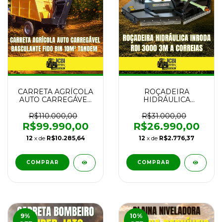
CARRETA AGRÍCOLA
ROÇADEIRA
AUTO CARREGÁVEL
HIDRÁULICA
BASCULANTE FIDO
INRODA RDI 3000
BIN 10M³ TANDEM
3M A CORREIAS
R$110.000,00
R$31.000,00
NOVA
NOVA
R$99.990,00
R$26.990,00
12
x de
R$10.285,64
12
x de
R$2.776,37
9
%
10
%