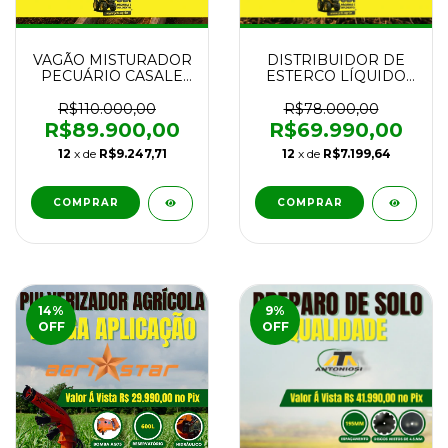
VAGÃO MISTURADOR
DISTRIBUIDOR DE
PECUÁRIO CASALE
ESTERCO LÍQUIDO
TOTALMIX 40 ANO
INCOMAGRI DELN
2019
10.000 COM PNEUS
R$110.000,00
R$78.000,00
400x60 NOVO
R$89.900,00
R$69.990,00
12
x de
R$9.247,71
12
x de
R$7.199,64
COMPRAR
14
%
9
%
OFF
OFF