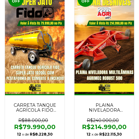
OFF
OFF
CARRETA TANQUE
PLAINA
AGRÍCOLA FIDO
NIVELADORA
SUPER JATO 10200L
MULTILÂMINAS
COM PLATAFORMA
AGRIMEC ROBUST
R$88.000,00
R$240.000,00
DE COMBATE A
500 NOVA
R$79.990,00
R$214.990,00
INCENDIO AMARELA
12
x de
R$8.228,30
12
x de
R$22.115,30