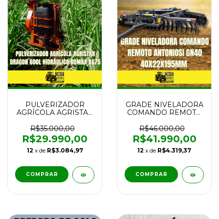
PULVERIZADOR
GRADE NIVELADORA
AGRÍCOLA AGRISTAR
COMANDO REMOTO
DRAGON 600L
ANTONIOSI GN40
HIDRÁULICO BOMBA
40x22 NOVA
R$35.000,00
R$46.000,00
AG75 NOVO
R$29.990,00
R$41.990,00
12
x de
R$3.084,97
12
x de
R$4.319,37
COMPRAR
COMPRAR