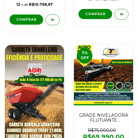
NOVO
12
x de
R$10.799,97
COMPRAR
7
%
OFF
GRADE NIVELADORA
FLUTUANTE
ANTONIOSI GNFA195
60x22 COM PNEUS
R$75.000,00
NOVA
R$69.990,00