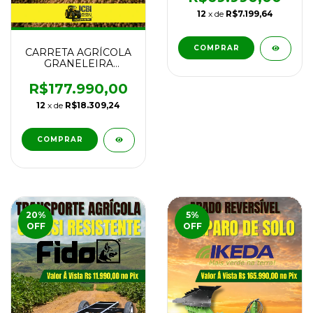
12
x de
R$7.199,64
COMPRAR
CARRETA AGRÍCOLA
GRANELEIRA
AGRIMEC GRANBOX
FRONT 21.000L
R$177.990,00
TANDEM TUBO
12
x de
R$18.309,24
500MM COM PNEUS
20
%
5
%
OFF
OFF