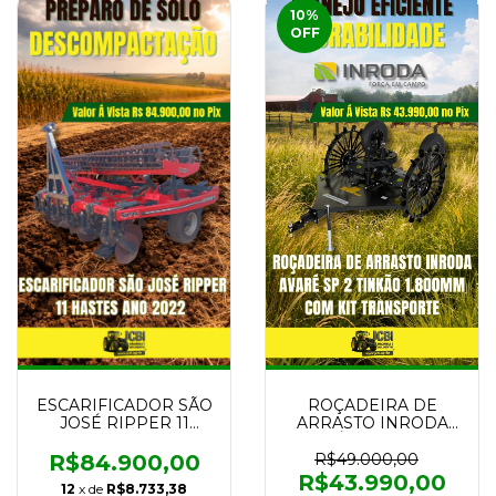
10
%
OFF
ESCARIFICADOR SÃO
ROÇADEIRA DE
JOSÉ RIPPER 11
ARRASTO INRODA
HASTES ANO 2022
AVARÉ SP 2 TINKÃO
1.800MM COM KIT
R$84.900,00
R$49.000,00
TRANSPORTE NOVA
R$43.990,00
12
x de
R$8.733,38