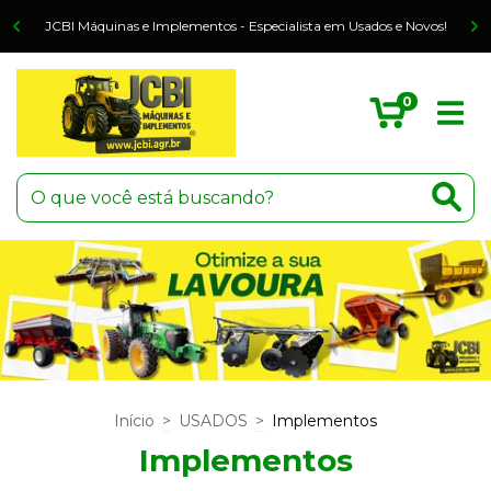
o
JCBI Máquinas e Implementos - Especialista em Usados e Novos!
0
Início
>
USADOS
>
Implementos
Implementos