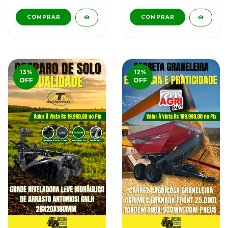
13
%
12
%
OFF
OFF