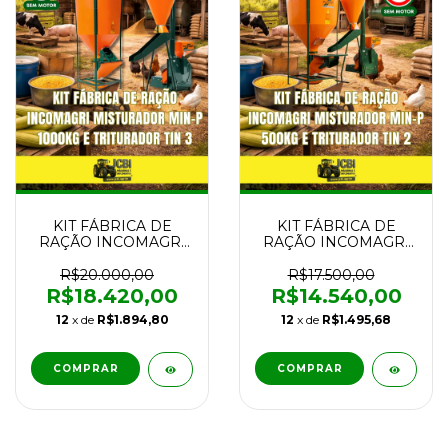
KIT FÁBRICA DE
KIT FÁBRICA DE
RAÇÃO INCOMAGRI
RAÇÃO INCOMAGRI
MISTURADOR MIN-P
MISTURADOR MIN-P
1000KG E
500KG E
R$20.000,00
R$17.500,00
TRITURADOR TIN 3
TRITURADOR TIN 2
R$18.420,00
R$14.540,00
NOVO
NOVO
12
x de
R$1.894,80
12
x de
R$1.495,68