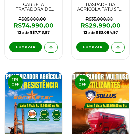
CARRETA
RASPADEIRA
TRATADORA DE
AGRÍCOLA TATU STA³
SEMENTES
3,10 M³ ANO 1999
GRAZMEC TS5 SPRAY
USADA (SCRAPER)
R$85.000,00
R$35.000,00
SYSTEM 5000L ANO
R$74.990,00
R$29.990,00
2019
12
x de
R$7.713,97
12
x de
R$3.084,97
11
%
9
%
OFF
OFF