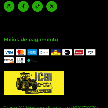
Meios de pagamento
Copyright JCBi Maquinas e Implementos Ltda - 42690397000130 -