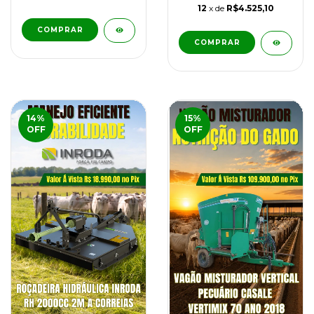
12
x de
R$4.525,10
14
%
15
%
OFF
OFF