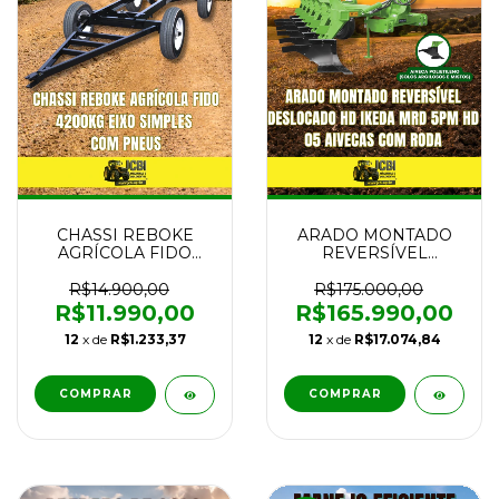
CHASSI REBOKE
ARADO MONTADO
AGRÍCOLA FIDO
REVERSÍVEL
4200KG EIXO
DESLOCADO HD
SIMPLES COM
IKEDA MRD 5PM HD
R$14.900,00
R$175.000,00
PNEUS NOVO
05 AIVECAS COM
R$11.990,00
R$165.990,00
RODA NOVO
12
x de
R$1.233,37
12
x de
R$17.074,84