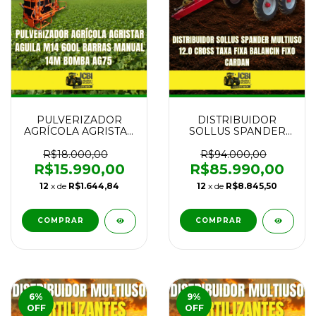
PULVERIZADOR
DISTRIBUIDOR
AGRÍCOLA AGRISTAR
SOLLUS SPANDER
AGUILA M14 600L
MULTIUSO 12.0
BARRAS MANUAL
CROSS TAXA FIXA
R$18.000,00
R$94.000,00
14M BOMBA AG75
BALANCIN FIXO
R$15.990,00
R$85.990,00
NOVO
CARDAN NOVO
12
x de
R$1.644,84
12
x de
R$8.845,50
COMPRAR
6
%
9
%
OFF
OFF