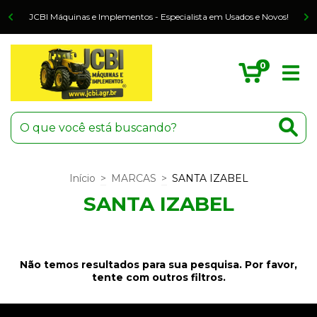
o
JCBI Máquinas e Implementos - Especialista em Usados e Novos!
0
Início
>
MARCAS
>
SANTA IZABEL
SANTA IZABEL
Não temos resultados para sua pesquisa. Por favor,
tente com outros filtros.