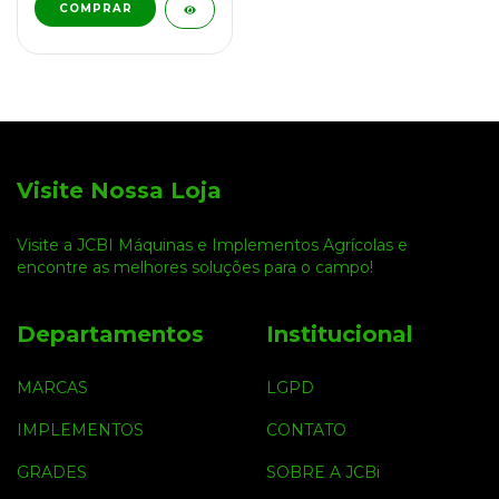
Visite Nossa Loja
Visite a JCBI Máquinas e Implementos Agrícolas e
encontre as melhores soluções para o campo!
Departamentos
Institucional
MARCAS
LGPD
IMPLEMENTOS
CONTATO
GRADES
SOBRE A JCBi