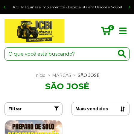
o
JCBI Máquinas e Implementos - Especialista em Usados e Novos!
0
Início
>
MARCAS
>
SÃO JOSÉ
SÃO JOSÉ
Filtrar