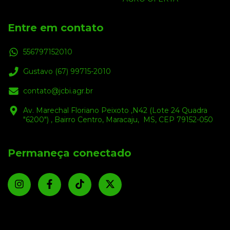
Entre em contato
556797152010
Gustavo (67) 99715-2010
contato@jcbi.agr.br
Av. Marechal Floriano Peixoto ,N42 (Lote 24 Quadra
"6200") , Bairro Centro, Maracaju, MS, CEP 79152-050
Permaneça conectado