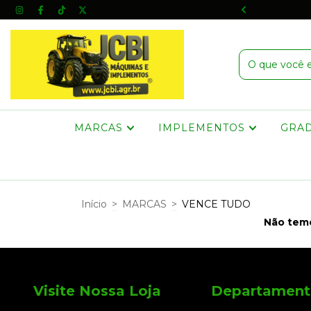
os pelo Melhor Custo-Benefício do Mercado!
MARCAS
IMPLEMENTOS
GRA
Início
>
MARCAS
>
VENCE TUDO
Não temo
Visite Nossa Loja
Departament