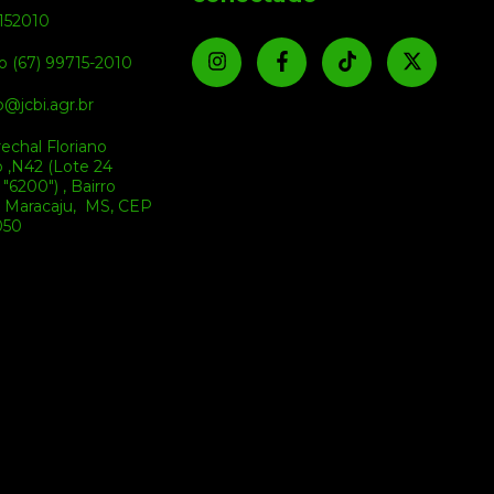
152010
o (67) 99715-2010
@jcbi.agr.br
echal Floriano
 ,N42 (Lote 24
"6200") , Bairro
, Maracaju, MS, CEP
050