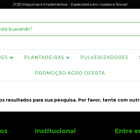
JCBI Máquinas e Implementos - Especialista em Usados e Novos!
DES
PLANTADEIRAS
PULVERIZADORES
PROMOÇÃO AGRO OFERTA
s resultados para sua pesquisa. Por favor, tente com outros
os
Institucional
Entre 