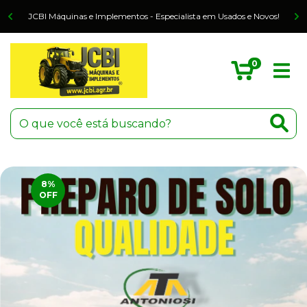
o
JCBI Máquinas e Implementos - Especialista em Usados e Novos!
0
8
%
OFF