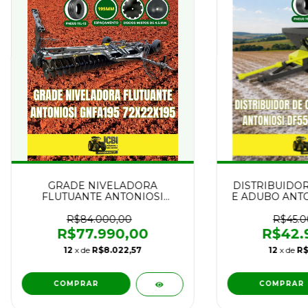
GRADE NIVELADORA
DISTRIBUIDOR
FLUTUANTE ANTONIOSI
E ADUBO ANTO
GNFA195 72x22 NOVA
ATA 550
R$84.000,00
R$45.0
R$77.990,00
R$42.
12
x de
R$8.022,57
12
x de
R$
COMPRAR
COMPRAR