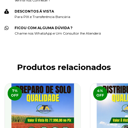
Venha nos Conhecer !
DESCONTOS Á VISTA
Para PIX e Transferência Bancária
FICOU COM ALGUMA DÚVIDA ?
Chame nos WhatsApp e Um Consultor lhe Atenderá
Produtos relacionados
7
%
4
%
OFF
OFF