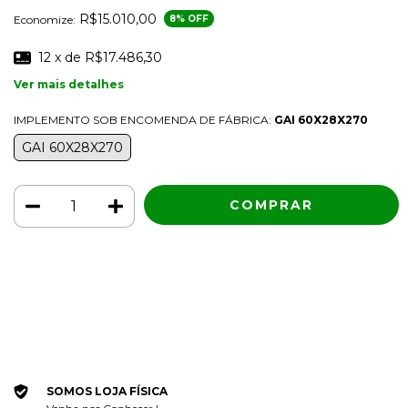
R$15.010,00
Economize:
8
% OFF
12
x de
R$17.486,30
Ver mais detalhes
IMPLEMENTO SOB ENCOMENDA DE FÁBRICA:
GAI 60X28X270
GAI 60X28X270
Meios de envio
ALTERAR CEP
Entregas para o CEP:
CALCULAR
Faça login
e use seus dados de entrega
Não sei meu CEP
SOMOS LOJA FÍSICA