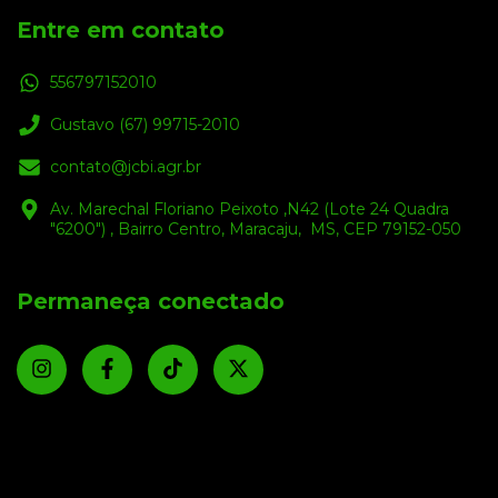
Entre em contato
556797152010
Gustavo (67) 99715-2010
contato@jcbi.agr.br
Av. Marechal Floriano Peixoto ,N42 (Lote 24 Quadra
"6200") , Bairro Centro, Maracaju, MS, CEP 79152-050
Permaneça conectado